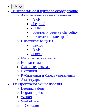
Назад
Низковольтное и щитовое оборудование
Автоматические выключатели
- ABB
- Legrand
- TDM
- розетки и реле на din-рейку
- автоматические пробки
Пластиковые щиты
- Tekfor
- ABB
- Luxel
Металлические щиты
Контакторы
Силовые разъемы
Счетчики
Рубильники и блоки управления
Аксессуары
Электроустановочные изделия
Legrand valena
Legrand quteo
Werkel
Werkel petro
TDM ладога