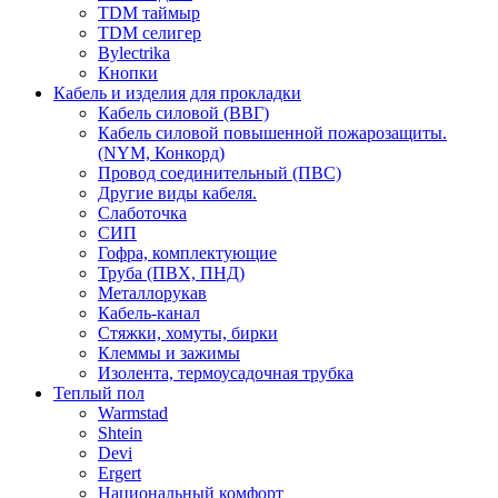
TDM таймыр
TDM селигер
Bylectrika
Кнопки
Кабель и изделия для прокладки
Кабель силовой (ВВГ)
Кабель силовой повышенной пожарозащиты.
(NYM, Конкорд)
Провод соединительный (ПВС)
Другие виды кабеля.
Слаботочка
СИП
Гофра, комплектующие
Труба (ПВХ, ПНД)
Металлорукав
Кабель-канал
Стяжки, хомуты, бирки
Клеммы и зажимы
Изолента, термоусадочная трубка
Теплый пол
Warmstad
Shtein
Devi
Ergert
Национальный комфорт