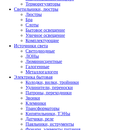
Терморегуляторы
Светильники, люстры
Люстры
Бра
Слоты
Бытовое освещение
Уличное освещение
Комплектующие
Источники света
Светодиодные
ЛОНы
Люминисцентные
Галогенные
Металлогалоген
Электрика бытовая
Колодки, вилки, тройники
Удлинители, переноски
Патроны, переходники
Звонки
Клемники
Трансформаторы
Кипятильники, ТЭНы
Датчики, реле
Паяльники, иструменты
Фонари, элементы питания