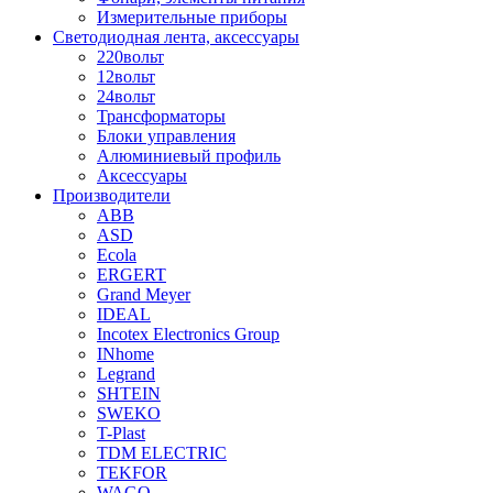
Измерительные приборы
Светодиодная лента, аксессуары
220вольт
12вольт
24вольт
Трансформаторы
Блоки управления
Алюминиевый профиль
Аксессуары
Производители
ABB
ASD
Ecola
ERGERT
Grand Meyer
IDEAL
Incotex Electronics Group
INhome
Legrand
SHTEIN
SWEKO
T-Plast
TDM ELECTRIC
TEKFOR
WAGO