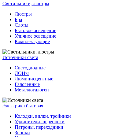
Светильники, люстры
Люстры
Бра
Слоты
Бытовое освещение
Уличное освещение
Комплектующие
Источники света
Светодиодные
ЛОНы
Люминисцентные
Галогенные
Металлогалоген
Электрика бытовая
Колодки, вилки, тройники
Удлинители, переноски
Патроны, переходники
Звонки