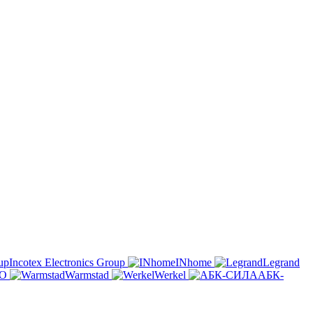
Incotex Electronics Group
INhome
Legrand
O
Warmstad
Werkel
АБК-