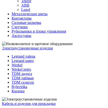
Tekfor
ABB
Luxel
Металлические щиты
Контакторы
Силовые разъемы
Счетчики
Рубильники и блоки управления
Аксессуары
Электроустановочные изделия
Legrand valena
Legrand quteo
Werkel
Werkel petro
TDM ладога
TDM таймыр
TDM селигер
Bylectrika
Кнопки
Кабель и изделия для прокладки