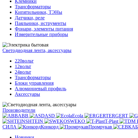
Клемники
Трансформаторы
Кипятильники, ТЭНы
Датчики, реле
Паяльники, иструменты
Фонари, элементы питания
Измерительные приборы
Светодиодная лента, аксессуары
220вольт
12вольт
24вольт
Трансформаторы
Блоки управления
Алюминиевый профиль
Аксессуары
Производители
ABB
ASD
Ecola
ERGERT
SHTEIN
SWEKO
T-Plast
СИЛА
Конкорд
Промрукав
Новинки