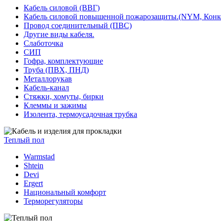
Кабель силовой (ВВГ)
Кабель силовой повышенной пожарозащиты.(NYM, Конк
Провод соединительный (ПВС)
Другие виды кабеля.
Слаботочка
СИП
Гофра, комплектующие
Труба (ПВХ, ПНД)
Металлорукав
Кабель-канал
Стяжки, хомуты, бирки
Клеммы и зажимы
Изолента, термоусадочная трубка
Теплый пол
Warmstad
Shtein
Devi
Ergert
Национальный комфорт
Терморегуляторы