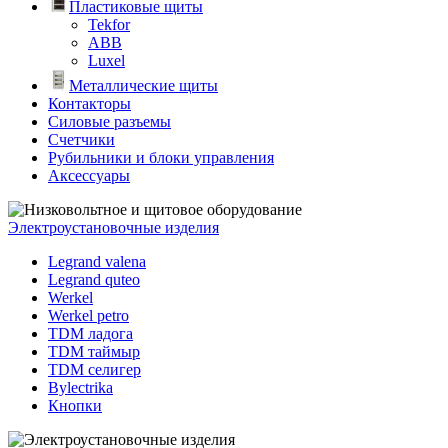
Пластиковые щиты
Tekfor
ABB
Luxel
Металлические щиты
Контакторы
Силовые разъемы
Счетчики
Рубильники и блоки управления
Аксессуары
Электроустановочные изделия
Legrand valena
Legrand quteo
Werkel
Werkel petro
TDM ладога
TDM таймыр
TDM селигер
Bylectrika
Кнопки