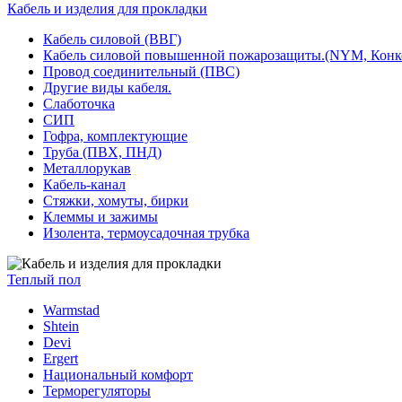
Кабель и изделия для прокладки
Кабель силовой (ВВГ)
Кабель силовой повышенной пожарозащиты.(NYM, Конк
Провод соединительный (ПВС)
Другие виды кабеля.
Слаботочка
СИП
Гофра, комплектующие
Труба (ПВХ, ПНД)
Металлорукав
Кабель-канал
Стяжки, хомуты, бирки
Клеммы и зажимы
Изолента, термоусадочная трубка
Теплый пол
Warmstad
Shtein
Devi
Ergert
Национальный комфорт
Терморегуляторы