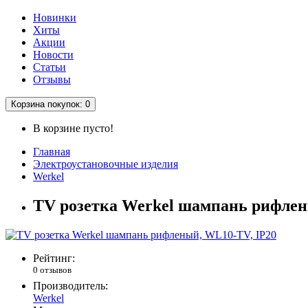
Новинки
Хиты
Акции
Новости
Статьи
Отзывы
Корзина
покупок
: 0
В корзине пусто!
Главная
Электроустановочные изделия
Werkel
TV розетка Werkel шампань рифлен
Рейтинг:
0 отзывов
Производитель:
Werkel