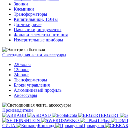
Звонки
Клемники
Трансформаторы
Кипятильники, ТЭНы
Датчики, реле
Паяльники, иструменты
Фонари, элементы питания
Измерительные приборы
Светодиодная лента, аксессуары
220вольт
12вольт
24вольт
Трансформаторы
Блоки управления
Алюминиевый профиль
Аксессуары
Производители
ABB
ASD
Ecola
ERGERT
SHTEIN
SWEKO
T-Plast
СИЛА
Конкорд
Промрукав