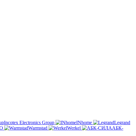
Incotex Electronics Group
INhome
Legrand
O
Warmstad
Werkel
АБК-