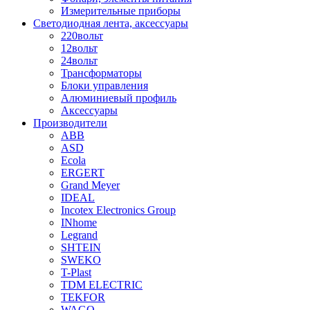
Измерительные приборы
Светодиодная лента, аксессуары
220вольт
12вольт
24вольт
Трансформаторы
Блоки управления
Алюминиевый профиль
Аксессуары
Производители
ABB
ASD
Ecola
ERGERT
Grand Meyer
IDEAL
Incotex Electronics Group
INhome
Legrand
SHTEIN
SWEKO
T-Plast
TDM ELECTRIC
TEKFOR
WAGO