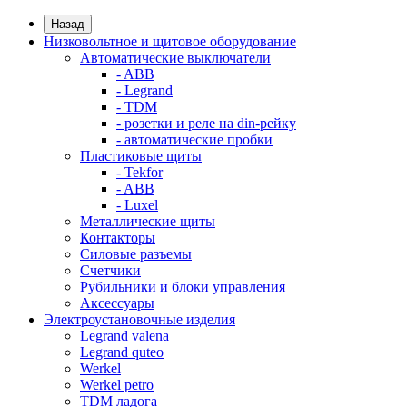
Назад
Низковольтное и щитовое оборудование
Автоматические выключатели
- ABB
- Legrand
- TDM
- розетки и реле на din-рейку
- автоматические пробки
Пластиковые щиты
- Tekfor
- ABB
- Luxel
Металлические щиты
Контакторы
Силовые разъемы
Счетчики
Рубильники и блоки управления
Аксессуары
Электроустановочные изделия
Legrand valena
Legrand quteo
Werkel
Werkel petro
TDM ладога