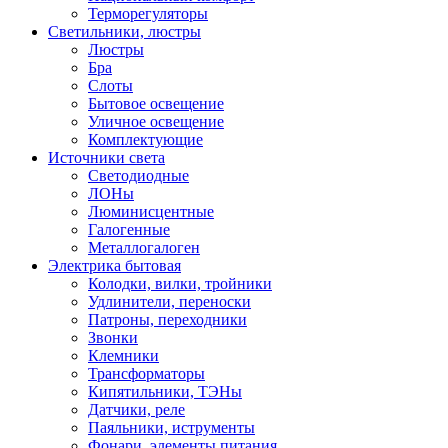
Терморегуляторы
Светильники, люстры
Люстры
Бра
Слоты
Бытовое освещение
Уличное освещение
Комплектующие
Источники света
Светодиодные
ЛОНы
Люминисцентные
Галогенные
Металлогалоген
Электрика бытовая
Колодки, вилки, тройники
Удлинители, переноски
Патроны, переходники
Звонки
Клемники
Трансформаторы
Кипятильники, ТЭНы
Датчики, реле
Паяльники, иструменты
Фонари, элементы питания