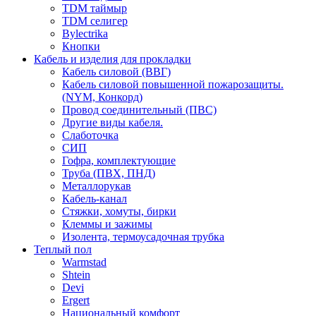
TDM таймыр
TDM селигер
Bylectrika
Кнопки
Кабель и изделия для прокладки
Кабель силовой (ВВГ)
Кабель силовой повышенной пожарозащиты.
(NYM, Конкорд)
Провод соединительный (ПВС)
Другие виды кабеля.
Слаботочка
СИП
Гофра, комплектующие
Труба (ПВХ, ПНД)
Металлорукав
Кабель-канал
Стяжки, хомуты, бирки
Клеммы и зажимы
Изолента, термоусадочная трубка
Теплый пол
Warmstad
Shtein
Devi
Ergert
Национальный комфорт