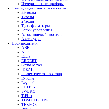
Измерительные приборы
Светодиодная лента, аксессуары
220вольт
12вольт
24вольт
Трансформаторы
Блоки управления
Алюминиевый профиль
Аксессуары
Производители
ABB
ASD
Ecola
ERGERT
Grand Meyer
IDEAL
Incotex Electronics Group
INhome
Legrand
SHTEIN
SWEKO
T-Plast
TDM ELECTRIC
TEKFOR
WAGO