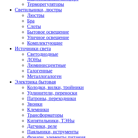
Терморегуляторы
Светильники, люстры
Люстры
Бра
Слоты
Бытовое освещение
Уличное освещение
Комплектующие
Источники света
Светодиодные
ЛОНы
Люминисцентные
Галогенные
Металлогалоген
Электрика бытовая
Колодки, вилки, тройники
Удлинители, переноски
Патроны, переходники
Звонки
Клемники
Трансформаторы
Кипятильники, ТЭНы
Датчики, реле
Паяльники, иструменты
Фонари, элементы питания