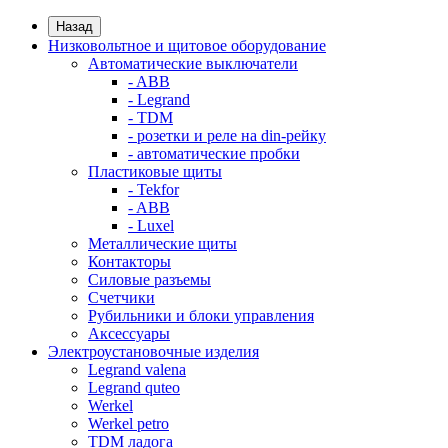
Назад
Низковольтное и щитовое оборудование
Автоматические выключатели
- ABB
- Legrand
- TDM
- розетки и реле на din-рейку
- автоматические пробки
Пластиковые щиты
- Tekfor
- ABB
- Luxel
Металлические щиты
Контакторы
Силовые разъемы
Счетчики
Рубильники и блоки управления
Аксессуары
Электроустановочные изделия
Legrand valena
Legrand quteo
Werkel
Werkel petro
TDM ладога