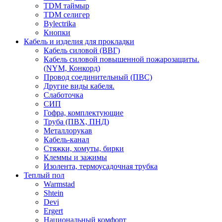
TDM таймыр
TDM селигер
Bylectrika
Кнопки
Кабель и изделия для прокладки
Кабель силовой (ВВГ)
Кабель силовой повышенной пожарозащиты.
(NYM, Конкорд)
Провод соединительный (ПВС)
Другие виды кабеля.
Слаботочка
СИП
Гофра, комплектующие
Труба (ПВХ, ПНД)
Металлорукав
Кабель-канал
Стяжки, хомуты, бирки
Клеммы и зажимы
Изолента, термоусадочная трубка
Теплый пол
Warmstad
Shtein
Devi
Ergert
Национальный комфорт