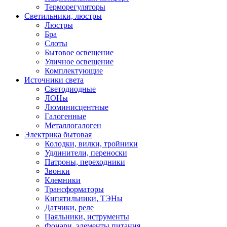
Терморегуляторы
Светильники, люстры
Люстры
Бра
Слоты
Бытовое освещение
Уличное освещение
Комплектующие
Источники света
Светодиодные
ЛОНы
Люминисцентные
Галогенные
Металлогалоген
Электрика бытовая
Колодки, вилки, тройники
Удлинители, переноски
Патроны, переходники
Звонки
Клемники
Трансформаторы
Кипятильники, ТЭНы
Датчики, реле
Паяльники, иструменты
Фонари, элементы питания