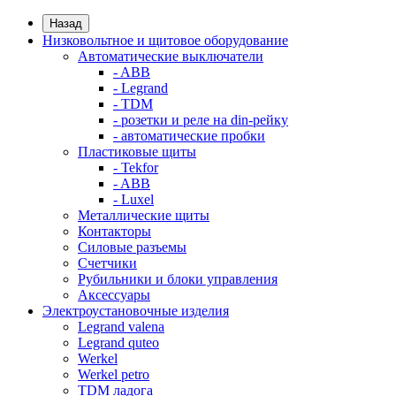
Назад
Низковольтное и щитовое оборудование
Автоматические выключатели
- ABB
- Legrand
- TDM
- розетки и реле на din-рейку
- автоматические пробки
Пластиковые щиты
- Tekfor
- ABB
- Luxel
Металлические щиты
Контакторы
Силовые разъемы
Счетчики
Рубильники и блоки управления
Аксессуары
Электроустановочные изделия
Legrand valena
Legrand quteo
Werkel
Werkel petro
TDM ладога