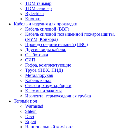
TDM таймыр
TDM селигер
Bylectrika
Кнопки
Кабель и изделия для прокладки
Кабель силовой (ВВГ)
Кабель силовой повышенной пожарозащиты.
(NYM, Конкорд)
Провод соединительный (ПВС)
Другие виды кабеля.
Слаботочка
СИП
Гофра, комплектующие
Труба (ПВХ, ПНД)
Металлорукав
Кабель-канал
Стяжки, хомуты, бирки
Клеммы и зажимы
Изолента, термоусадочная трубка
Теплый пол
Warmstad
Shtein
Devi
Ergert
Национальный комфорт