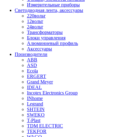
Измерительные приборы
Светодиодная лента, аксессуары
220вольт
12вольт
24вольт
Трансформаторы
Блоки управления
Алюминиевый профиль
Аксессуары
Производители
ABB
ASD
Ecola
ERGERT
Grand Meyer
IDEAL
Incotex Electronics Group
INhome
Legrand
SHTEIN
SWEKO
T-Plast
TDM ELECTRIC
TEKFOR
WAGO