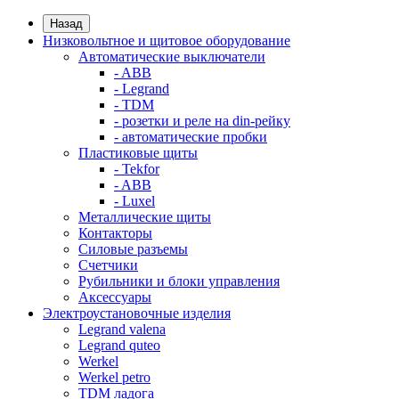
Назад
Низковольтное и щитовое оборудование
Автоматические выключатели
- ABB
- Legrand
- TDM
- розетки и реле на din-рейку
- автоматические пробки
Пластиковые щиты
- Tekfor
- ABB
- Luxel
Металлические щиты
Контакторы
Силовые разъемы
Счетчики
Рубильники и блоки управления
Аксессуары
Электроустановочные изделия
Legrand valena
Legrand quteo
Werkel
Werkel petro
TDM ладога