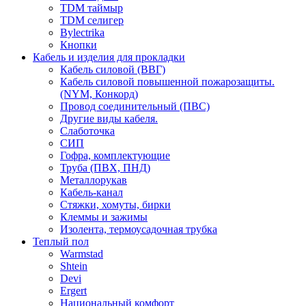
TDM таймыр
TDM селигер
Bylectrika
Кнопки
Кабель и изделия для прокладки
Кабель силовой (ВВГ)
Кабель силовой повышенной пожарозащиты.
(NYM, Конкорд)
Провод соединительный (ПВС)
Другие виды кабеля.
Слаботочка
СИП
Гофра, комплектующие
Труба (ПВХ, ПНД)
Металлорукав
Кабель-канал
Стяжки, хомуты, бирки
Клеммы и зажимы
Изолента, термоусадочная трубка
Теплый пол
Warmstad
Shtein
Devi
Ergert
Национальный комфорт