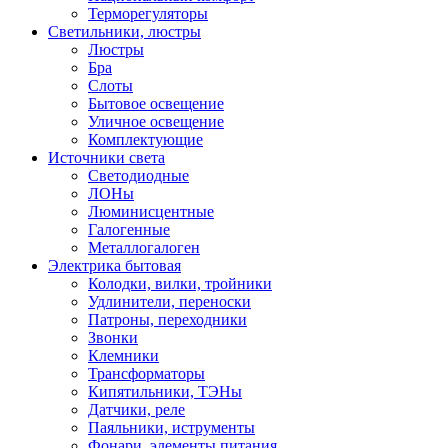
Терморегуляторы
Светильники, люстры
Люстры
Бра
Слоты
Бытовое освещение
Уличное освещение
Комплектующие
Источники света
Светодиодные
ЛОНы
Люминисцентные
Галогенные
Металлогалоген
Электрика бытовая
Колодки, вилки, тройники
Удлинители, переноски
Патроны, переходники
Звонки
Клемники
Трансформаторы
Кипятильники, ТЭНы
Датчики, реле
Паяльники, иструменты
Фонари, элементы питания