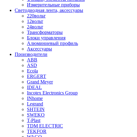
Измерительные приборы
Светодиодная лента, аксессуары
220вольт
12вольт
24вольт
Трансформаторы
Блоки управления
Алюминиевый профиль
Аксессуары
Производители
ABB
ASD
Ecola
ERGERT
Grand Meyer
IDEAL
Incotex Electronics Group
INhome
Legrand
SHTEIN
SWEKO
T-Plast
TDM ELECTRIC
TEKFOR
WAGO