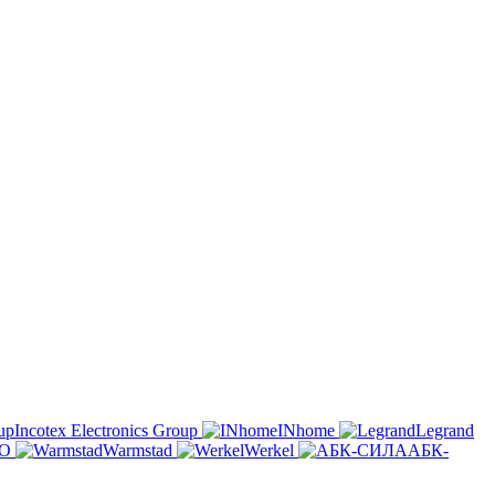
Incotex Electronics Group
INhome
Legrand
O
Warmstad
Werkel
АБК-