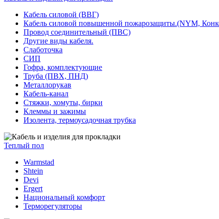
Кабель силовой (ВВГ)
Кабель силовой повышенной пожарозащиты.(NYM, Конк
Провод соединительный (ПВС)
Другие виды кабеля.
Слаботочка
СИП
Гофра, комплектующие
Труба (ПВХ, ПНД)
Металлорукав
Кабель-канал
Стяжки, хомуты, бирки
Клеммы и зажимы
Изолента, термоусадочная трубка
Теплый пол
Warmstad
Shtein
Devi
Ergert
Национальный комфорт
Терморегуляторы