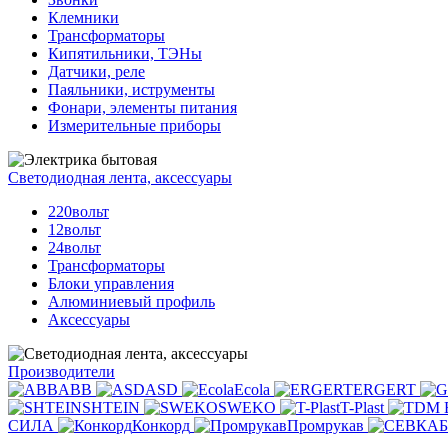
Клемники
Трансформаторы
Кипятильники, ТЭНы
Датчики, реле
Паяльники, иструменты
Фонари, элементы питания
Измерительные приборы
Светодиодная лента, аксессуары
220вольт
12вольт
24вольт
Трансформаторы
Блоки управления
Алюминиевый профиль
Аксессуары
Производители
ABB
ASD
Ecola
ERGERT
SHTEIN
SWEKO
T-Plast
СИЛА
Конкорд
Промрукав