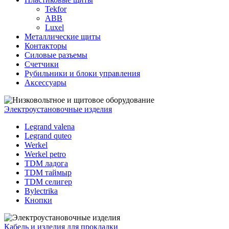
Tekfor
ABB
Luxel
Металлические щиты
Контакторы
Силовые разъемы
Счетчики
Рубильники и блоки управления
Аксессуары
Электроустановочные изделия
Legrand valena
Legrand quteo
Werkel
Werkel petro
TDM ладога
TDM таймыр
TDM селигер
Bylectrika
Кнопки
Кабель и изделия для прокладки