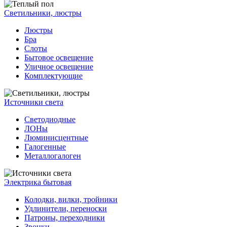
Светильники, люстры
Люстры
Бра
Слоты
Бытовое освещение
Уличное освещение
Комплектующие
Источники света
Светодиодные
ЛОНы
Люминисцентные
Галогенные
Металлогалоген
Электрика бытовая
Колодки, вилки, тройники
Удлинители, переноски
Патроны, переходники
Звонки