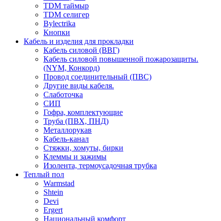
TDM таймыр
TDM селигер
Bylectrika
Кнопки
Кабель и изделия для прокладки
Кабель силовой (ВВГ)
Кабель силовой повышенной пожарозащиты.
(NYM, Конкорд)
Провод соединительный (ПВС)
Другие виды кабеля.
Слаботочка
СИП
Гофра, комплектующие
Труба (ПВХ, ПНД)
Металлорукав
Кабель-канал
Стяжки, хомуты, бирки
Клеммы и зажимы
Изолента, термоусадочная трубка
Теплый пол
Warmstad
Shtein
Devi
Ergert
Национальный комфорт