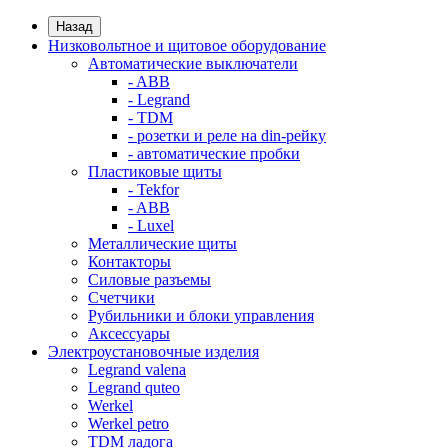
Назад
Низковольтное и щитовое оборудование
Автоматические выключатели
- ABB
- Legrand
- TDM
- розетки и реле на din-рейку
- автоматические пробки
Пластиковые щиты
- Tekfor
- ABB
- Luxel
Металлические щиты
Контакторы
Силовые разъемы
Счетчики
Рубильники и блоки управления
Аксессуары
Электроустановочные изделия
Legrand valena
Legrand quteo
Werkel
Werkel petro
TDM ладога