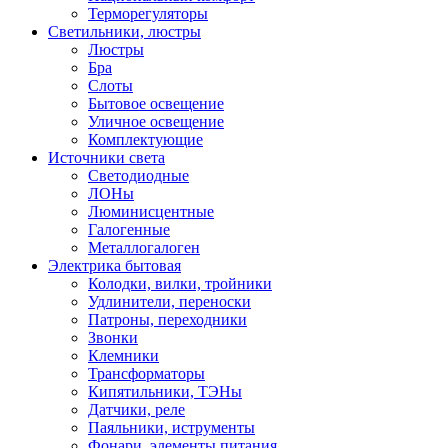
Терморегуляторы
Светильники, люстры
Люстры
Бра
Слоты
Бытовое освещение
Уличное освещение
Комплектующие
Источники света
Светодиодные
ЛОНы
Люминисцентные
Галогенные
Металлогалоген
Электрика бытовая
Колодки, вилки, тройники
Удлинители, переноски
Патроны, переходники
Звонки
Клемники
Трансформаторы
Кипятильники, ТЭНы
Датчики, реле
Паяльники, иструменты
Фонари, элементы питания