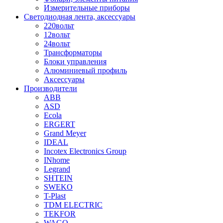
Измерительные приборы
Светодиодная лента, аксессуары
220вольт
12вольт
24вольт
Трансформаторы
Блоки управления
Алюминиевый профиль
Аксессуары
Производители
ABB
ASD
Ecola
ERGERT
Grand Meyer
IDEAL
Incotex Electronics Group
INhome
Legrand
SHTEIN
SWEKO
T-Plast
TDM ELECTRIC
TEKFOR
WAGO