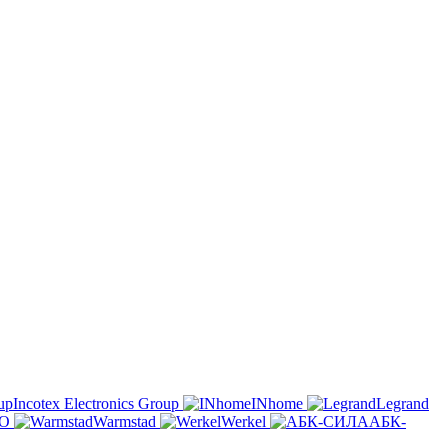
Incotex Electronics Group
INhome
Legrand
O
Warmstad
Werkel
АБК-