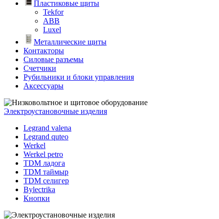
Пластиковые щиты
Tekfor
ABB
Luxel
Металлические щиты
Контакторы
Силовые разъемы
Счетчики
Рубильники и блоки управления
Аксессуары
Электроустановочные изделия
Legrand valena
Legrand quteo
Werkel
Werkel petro
TDM ладога
TDM таймыр
TDM селигер
Bylectrika
Кнопки