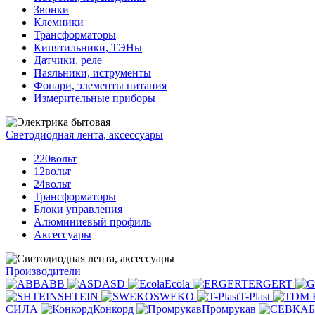
Звонки
Клемники
Трансформаторы
Кипятильники, ТЭНы
Датчики, реле
Паяльники, иструменты
Фонари, элементы питания
Измерительные приборы
Светодиодная лента, аксессуары
220вольт
12вольт
24вольт
Трансформаторы
Блоки управления
Алюминиевый профиль
Аксессуары
Производители
ABB
ASD
Ecola
ERGERT
SHTEIN
SWEKO
T-Plast
СИЛА
Конкорд
Промрукав