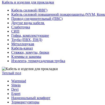
Кабель и изделия для прокладки
Кабель силовой (ВВГ)
Кабель силовой повышенной пожарозащиты.(NYM, Конк
Провод соединительный (ПВС)
Другие виды кабеля.
Слаботочка
СИП
Гофра, комплектующие
Труба (ПВХ, ПНД)
Металлорукав
Кабель-канал
Стяжки, хомуты, бирки
Клеммы и зажимы
Изолента, термоусадочная трубка
Теплый пол
Warmstad
Shtein
Devi
Ergert
Национальный комфорт
Терморегуляторы