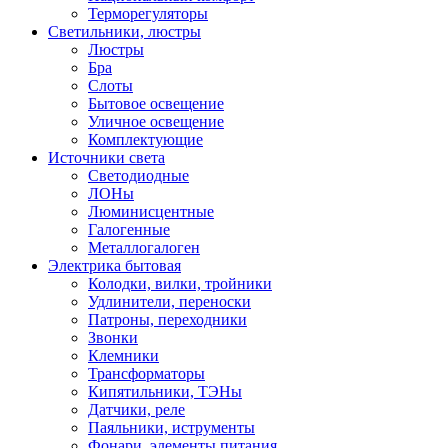
Терморегуляторы
Светильники, люстры
Люстры
Бра
Слоты
Бытовое освещение
Уличное освещение
Комплектующие
Источники света
Светодиодные
ЛОНы
Люминисцентные
Галогенные
Металлогалоген
Электрика бытовая
Колодки, вилки, тройники
Удлинители, переноски
Патроны, переходники
Звонки
Клемники
Трансформаторы
Кипятильники, ТЭНы
Датчики, реле
Паяльники, иструменты
Фонари, элементы питания