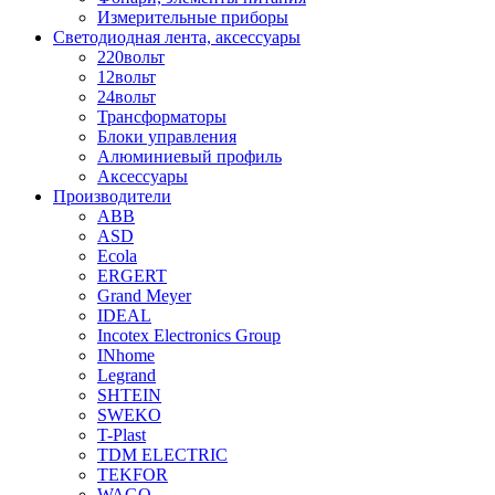
Измерительные приборы
Светодиодная лента, аксессуары
220вольт
12вольт
24вольт
Трансформаторы
Блоки управления
Алюминиевый профиль
Аксессуары
Производители
ABB
ASD
Ecola
ERGERT
Grand Meyer
IDEAL
Incotex Electronics Group
INhome
Legrand
SHTEIN
SWEKO
T-Plast
TDM ELECTRIC
TEKFOR
WAGO