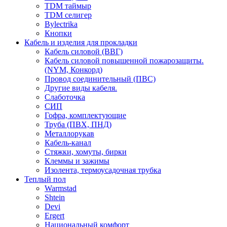
TDM таймыр
TDM селигер
Bylectrika
Кнопки
Кабель и изделия для прокладки
Кабель силовой (ВВГ)
Кабель силовой повышенной пожарозащиты.
(NYM, Конкорд)
Провод соединительный (ПВС)
Другие виды кабеля.
Слаботочка
СИП
Гофра, комплектующие
Труба (ПВХ, ПНД)
Металлорукав
Кабель-канал
Стяжки, хомуты, бирки
Клеммы и зажимы
Изолента, термоусадочная трубка
Теплый пол
Warmstad
Shtein
Devi
Ergert
Национальный комфорт