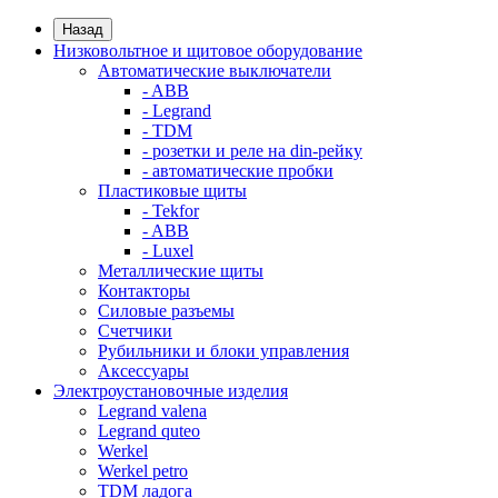
Назад
Низковольтное и щитовое оборудование
Автоматические выключатели
- ABB
- Legrand
- TDM
- розетки и реле на din-рейку
- автоматические пробки
Пластиковые щиты
- Tekfor
- ABB
- Luxel
Металлические щиты
Контакторы
Силовые разъемы
Счетчики
Рубильники и блоки управления
Аксессуары
Электроустановочные изделия
Legrand valena
Legrand quteo
Werkel
Werkel petro
TDM ладога