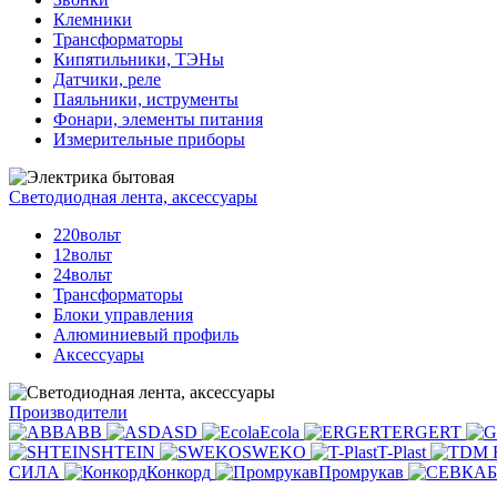
Клемники
Трансформаторы
Кипятильники, ТЭНы
Датчики, реле
Паяльники, иструменты
Фонари, элементы питания
Измерительные приборы
Светодиодная лента, аксессуары
220вольт
12вольт
24вольт
Трансформаторы
Блоки управления
Алюминиевый профиль
Аксессуары
Производители
ABB
ASD
Ecola
ERGERT
SHTEIN
SWEKO
T-Plast
СИЛА
Конкорд
Промрукав