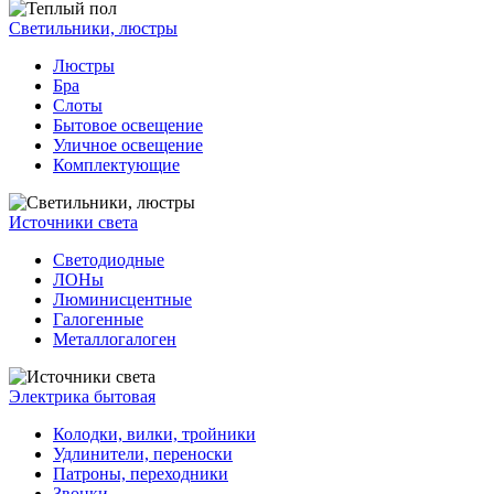
Светильники, люстры
Люстры
Бра
Слоты
Бытовое освещение
Уличное освещение
Комплектующие
Источники света
Светодиодные
ЛОНы
Люминисцентные
Галогенные
Металлогалоген
Электрика бытовая
Колодки, вилки, тройники
Удлинители, переноски
Патроны, переходники
Звонки