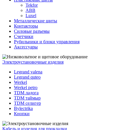
Tekfor
ABB
Luxel
Металлические щиты
Контакторы
Силовые разъемы
Счетчики
Рубильники и блоки управления
Аксессуары
Электроустановочные изделия
Legrand valena
Legrand quteo
Werkel
Werkel petro
TDM ладога
TDM таймыр
TDM селигер
Bylectrika
Кнопки
Кабель и изделия для прокладки