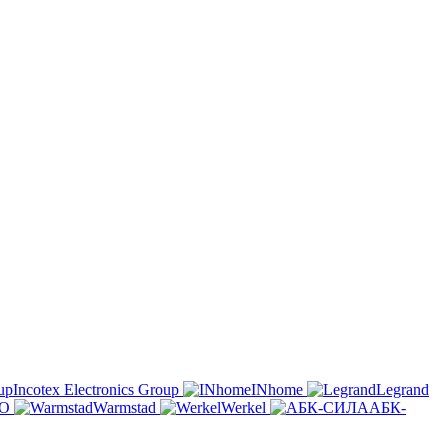
Incotex Electronics Group
INhome
Legrand
O
Warmstad
Werkel
АБК-