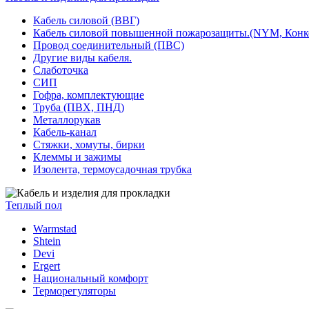
Кабель силовой (ВВГ)
Кабель силовой повышенной пожарозащиты.(NYM, Конк
Провод соединительный (ПВС)
Другие виды кабеля.
Слаботочка
СИП
Гофра, комплектующие
Труба (ПВХ, ПНД)
Металлорукав
Кабель-канал
Стяжки, хомуты, бирки
Клеммы и зажимы
Изолента, термоусадочная трубка
Теплый пол
Warmstad
Shtein
Devi
Ergert
Национальный комфорт
Терморегуляторы