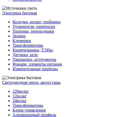
Электрика бытовая
Колодки, вилки, тройники
Удлинители, переноски
Патроны, переходники
Звонки
Клемники
Трансформаторы
Кипятильники, ТЭНы
Датчики, реле
Паяльники, иструменты
Фонари, элементы питания
Измерительные приборы
Светодиодная лента, аксессуары
220вольт
12вольт
24вольт
Трансформаторы
Блоки управления
Алюминиевый профиль