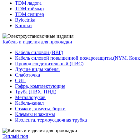
TDM ладога
TDM таймыр
TDM селигер
Bylectrika
Кнопки
Кабель и изделия для прокладки
Кабель силовой (ВВГ)
Кабель силовой повышенной пожарозащиты.(NYM, Конк
Провод соединительный (ПВС)
Другие виды кабеля.
Слаботочка
СИП
Гофра, комплектующие
Труба (ПВХ, ПНД)
Металлорукав
Кабель-канал
Стяжки, хомуты, бирки
Клеммы и зажимы
Изолента, термоусадочная трубка
Теплый пол