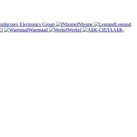
Incotex Electronics Group
INhome
Legrand
O
Warmstad
Werkel
АБК-