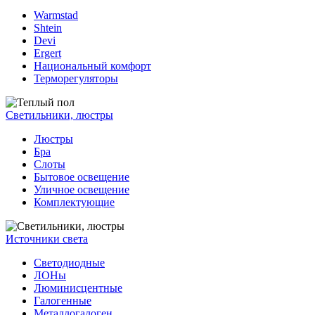
Warmstad
Shtein
Devi
Ergert
Национальный комфорт
Терморегуляторы
Светильники, люстры
Люстры
Бра
Слоты
Бытовое освещение
Уличное освещение
Комплектующие
Источники света
Светодиодные
ЛОНы
Люминисцентные
Галогенные
Металлогалоген