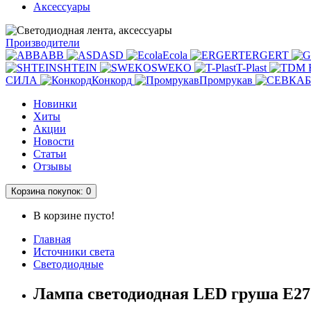
Аксессуары
Производители
ABB
ASD
Ecola
ERGERT
SHTEIN
SWEKO
T-Plast
СИЛА
Конкорд
Промрукав
Новинки
Хиты
Акции
Новости
Статьи
Отзывы
Корзина
покупок
: 0
В корзине пусто!
Главная
Источники света
Светодиодные
Лампа светодиодная LED груша Е27 