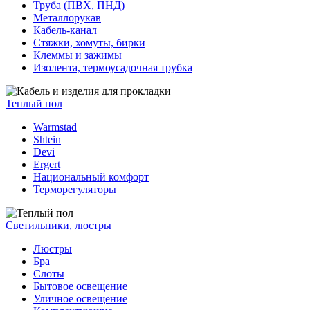
Труба (ПВХ, ПНД)
Металлорукав
Кабель-канал
Стяжки, хомуты, бирки
Клеммы и зажимы
Изолента, термоусадочная трубка
Теплый пол
Warmstad
Shtein
Devi
Ergert
Национальный комфорт
Терморегуляторы
Светильники, люстры
Люстры
Бра
Слоты
Бытовое освещение
Уличное освещение