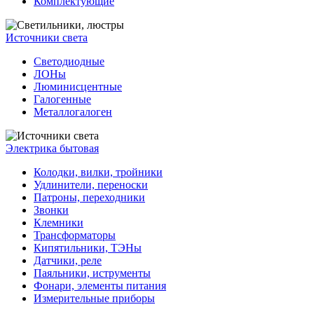
Комплектующие
Источники света
Светодиодные
ЛОНы
Люминисцентные
Галогенные
Металлогалоген
Электрика бытовая
Колодки, вилки, тройники
Удлинители, переноски
Патроны, переходники
Звонки
Клемники
Трансформаторы
Кипятильники, ТЭНы
Датчики, реле
Паяльники, иструменты
Фонари, элементы питания
Измерительные приборы