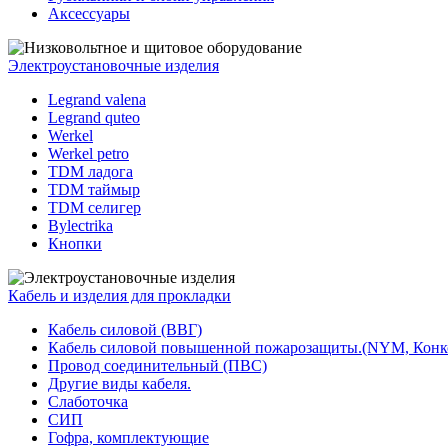
Аксессуары
Электроустановочные изделия
Legrand valena
Legrand quteo
Werkel
Werkel petro
TDM ладога
TDM таймыр
TDM селигер
Bylectrika
Кнопки
Кабель и изделия для прокладки
Кабель силовой (ВВГ)
Кабель силовой повышенной пожарозащиты.(NYM, Конк
Провод соединительный (ПВС)
Другие виды кабеля.
Слаботочка
СИП
Гофра, комплектующие