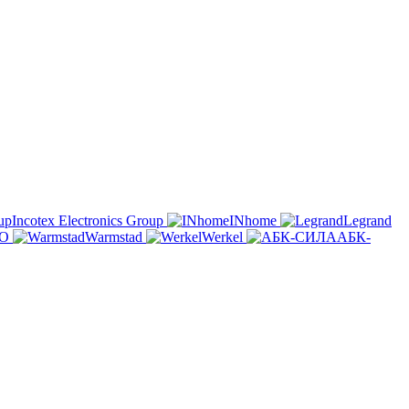
Incotex Electronics Group
INhome
Legrand
O
Warmstad
Werkel
АБК-