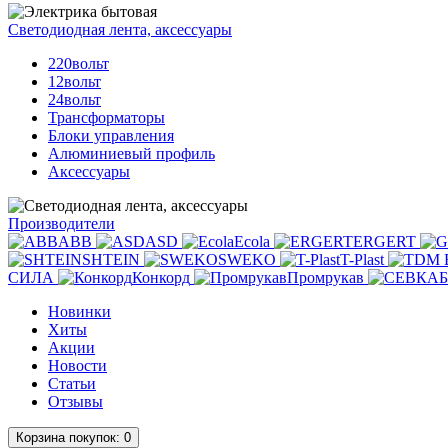
Светодиодная лента, аксессуары
220вольт
12вольт
24вольт
Трансформаторы
Блоки управления
Алюминиевый профиль
Аксессуары
Производители
ABB
ASD
Ecola
ERGERT
SHTEIN
SWEKO
T-Plast
СИЛА
Конкорд
Промрукав
Новинки
Хиты
Акции
Новости
Статьи
Отзывы
Корзина
покупок
: 0