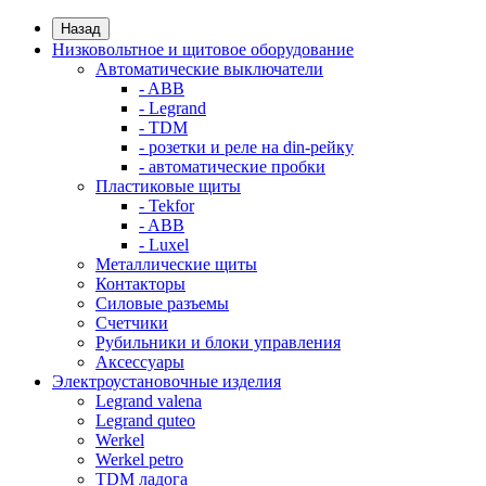
Назад
Низковольтное и щитовое оборудование
Автоматические выключатели
- ABB
- Legrand
- TDM
- розетки и реле на din-рейку
- автоматические пробки
Пластиковые щиты
- Tekfor
- ABB
- Luxel
Металлические щиты
Контакторы
Силовые разъемы
Счетчики
Рубильники и блоки управления
Аксессуары
Электроустановочные изделия
Legrand valena
Legrand quteo
Werkel
Werkel petro
TDM ладога