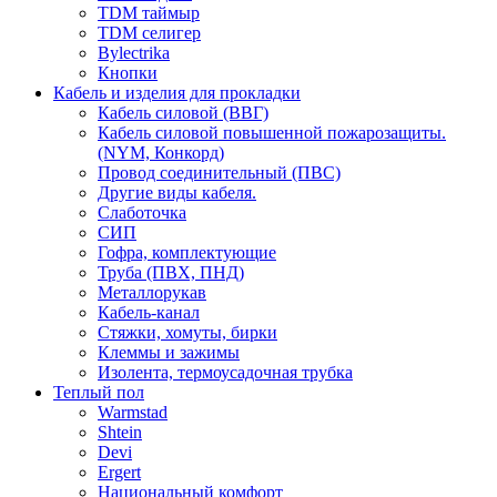
TDM таймыр
TDM селигер
Bylectrika
Кнопки
Кабель и изделия для прокладки
Кабель силовой (ВВГ)
Кабель силовой повышенной пожарозащиты.
(NYM, Конкорд)
Провод соединительный (ПВС)
Другие виды кабеля.
Слаботочка
СИП
Гофра, комплектующие
Труба (ПВХ, ПНД)
Металлорукав
Кабель-канал
Стяжки, хомуты, бирки
Клеммы и зажимы
Изолента, термоусадочная трубка
Теплый пол
Warmstad
Shtein
Devi
Ergert
Национальный комфорт