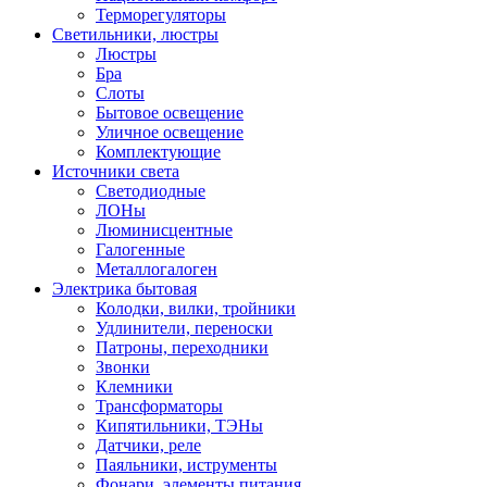
Терморегуляторы
Светильники, люстры
Люстры
Бра
Слоты
Бытовое освещение
Уличное освещение
Комплектующие
Источники света
Светодиодные
ЛОНы
Люминисцентные
Галогенные
Металлогалоген
Электрика бытовая
Колодки, вилки, тройники
Удлинители, переноски
Патроны, переходники
Звонки
Клемники
Трансформаторы
Кипятильники, ТЭНы
Датчики, реле
Паяльники, иструменты
Фонари, элементы питания