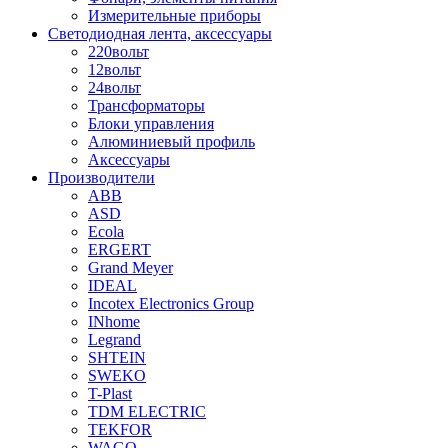
Измерительные приборы
Светодиодная лента, аксессуары
220вольт
12вольт
24вольт
Трансформаторы
Блоки управления
Алюминиевый профиль
Аксессуары
Производители
ABB
ASD
Ecola
ERGERT
Grand Meyer
IDEAL
Incotex Electronics Group
INhome
Legrand
SHTEIN
SWEKO
T-Plast
TDM ELECTRIC
TEKFOR
WAGO