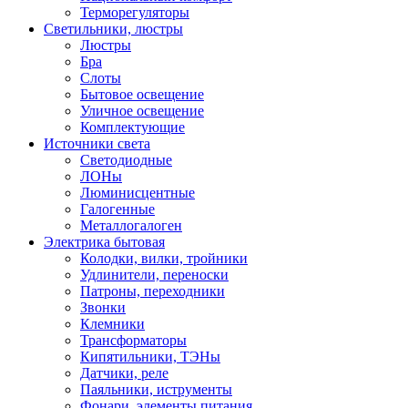
Терморегуляторы
Светильники, люстры
Люстры
Бра
Слоты
Бытовое освещение
Уличное освещение
Комплектующие
Источники света
Светодиодные
ЛОНы
Люминисцентные
Галогенные
Металлогалоген
Электрика бытовая
Колодки, вилки, тройники
Удлинители, переноски
Патроны, переходники
Звонки
Клемники
Трансформаторы
Кипятильники, ТЭНы
Датчики, реле
Паяльники, иструменты
Фонари, элементы питания