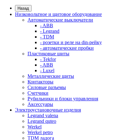
Назад
Низковольтное и щитовое оборудование
Автоматические выключатели
- ABB
- Legrand
- TDM
- розетки и реле на din-рейку
- автоматические пробки
Пластиковые щиты
- Tekfor
- ABB
- Luxel
Металлические щиты
Контакторы
Силовые разъемы
Счетчики
Рубильники и блоки управления
Аксессуары
Электроустановочные изделия
Legrand valena
Legrand quteo
Werkel
Werkel petro
TDM ладога