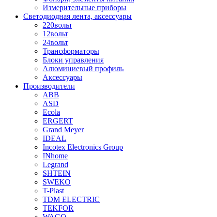
Измерительные приборы
Светодиодная лента, аксессуары
220вольт
12вольт
24вольт
Трансформаторы
Блоки управления
Алюминиевый профиль
Аксессуары
Производители
ABB
ASD
Ecola
ERGERT
Grand Meyer
IDEAL
Incotex Electronics Group
INhome
Legrand
SHTEIN
SWEKO
T-Plast
TDM ELECTRIC
TEKFOR
WAGO