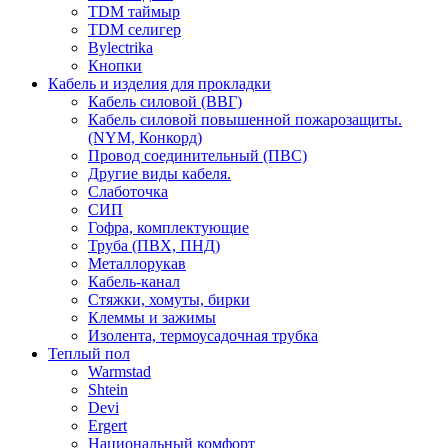
TDM таймыр
TDM селигер
Bylectrika
Кнопки
Кабель и изделия для прокладки
Кабель силовой (ВВГ)
Кабель силовой повышенной пожарозащиты.
(NYM, Конкорд)
Провод соединительный (ПВС)
Другие виды кабеля.
Слаботочка
СИП
Гофра, комплектующие
Труба (ПВХ, ПНД)
Металлорукав
Кабель-канал
Стяжки, хомуты, бирки
Клеммы и зажимы
Изолента, термоусадочная трубка
Теплый пол
Warmstad
Shtein
Devi
Ergert
Национальный комфорт