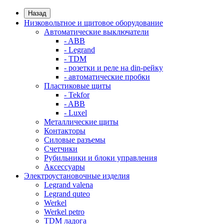
Назад
Низковольтное и щитовое оборудование
Автоматические выключатели
- ABB
- Legrand
- TDM
- розетки и реле на din-рейку
- автоматические пробки
Пластиковые щиты
- Tekfor
- ABB
- Luxel
Металлические щиты
Контакторы
Силовые разъемы
Счетчики
Рубильники и блоки управления
Аксессуары
Электроустановочные изделия
Legrand valena
Legrand quteo
Werkel
Werkel petro
TDM ладога