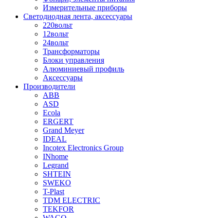
Измерительные приборы
Светодиодная лента, аксессуары
220вольт
12вольт
24вольт
Трансформаторы
Блоки управления
Алюминиевый профиль
Аксессуары
Производители
ABB
ASD
Ecola
ERGERT
Grand Meyer
IDEAL
Incotex Electronics Group
INhome
Legrand
SHTEIN
SWEKO
T-Plast
TDM ELECTRIC
TEKFOR
WAGO