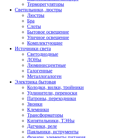
Терморегуляторы
Светильники, люстры
Люстры
Бра
Слоты
Бытовое освещение
Уличное освещение
Комплектующие
Источники света
Светодиодные
ЛОНы
Люминисцентные
Галогенные
Металлогалоген
Электрика бытовая
Колодки, вилки, тройники
Удлинители, переноски
Патроны, переходники
Звонки
Клемники
Трансформаторы
Кипятильники, ТЭНы
Датчики, реле
Паяльники, иструменты
Фонари, элементы питания