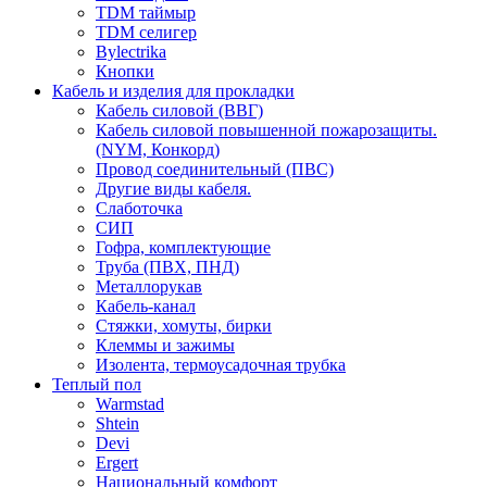
TDM таймыр
TDM селигер
Bylectrika
Кнопки
Кабель и изделия для прокладки
Кабель силовой (ВВГ)
Кабель силовой повышенной пожарозащиты.
(NYM, Конкорд)
Провод соединительный (ПВС)
Другие виды кабеля.
Слаботочка
СИП
Гофра, комплектующие
Труба (ПВХ, ПНД)
Металлорукав
Кабель-канал
Стяжки, хомуты, бирки
Клеммы и зажимы
Изолента, термоусадочная трубка
Теплый пол
Warmstad
Shtein
Devi
Ergert
Национальный комфорт