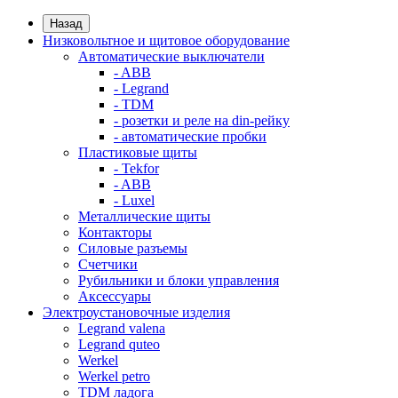
Назад
Низковольтное и щитовое оборудование
Автоматические выключатели
- ABB
- Legrand
- TDM
- розетки и реле на din-рейку
- автоматические пробки
Пластиковые щиты
- Tekfor
- ABB
- Luxel
Металлические щиты
Контакторы
Силовые разъемы
Счетчики
Рубильники и блоки управления
Аксессуары
Электроустановочные изделия
Legrand valena
Legrand quteo
Werkel
Werkel petro
TDM ладога