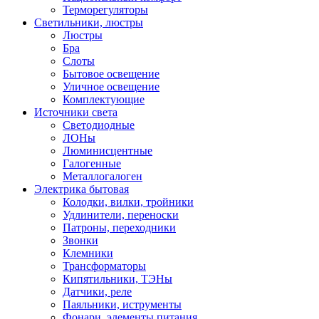
Терморегуляторы
Светильники, люстры
Люстры
Бра
Слоты
Бытовое освещение
Уличное освещение
Комплектующие
Источники света
Светодиодные
ЛОНы
Люминисцентные
Галогенные
Металлогалоген
Электрика бытовая
Колодки, вилки, тройники
Удлинители, переноски
Патроны, переходники
Звонки
Клемники
Трансформаторы
Кипятильники, ТЭНы
Датчики, реле
Паяльники, иструменты
Фонари, элементы питания