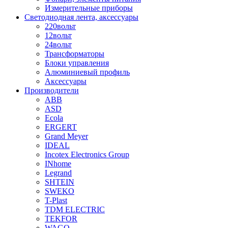
Измерительные приборы
Светодиодная лента, аксессуары
220вольт
12вольт
24вольт
Трансформаторы
Блоки управления
Алюминиевый профиль
Аксессуары
Производители
ABB
ASD
Ecola
ERGERT
Grand Meyer
IDEAL
Incotex Electronics Group
INhome
Legrand
SHTEIN
SWEKO
T-Plast
TDM ELECTRIC
TEKFOR
WAGO