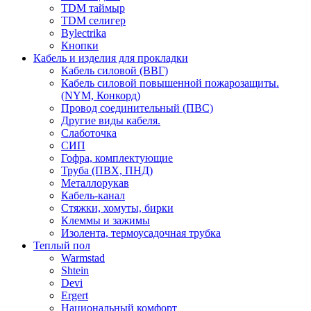
TDM таймыр
TDM селигер
Bylectrika
Кнопки
Кабель и изделия для прокладки
Кабель силовой (ВВГ)
Кабель силовой повышенной пожарозащиты.
(NYM, Конкорд)
Провод соединительный (ПВС)
Другие виды кабеля.
Слаботочка
СИП
Гофра, комплектующие
Труба (ПВХ, ПНД)
Металлорукав
Кабель-канал
Стяжки, хомуты, бирки
Клеммы и зажимы
Изолента, термоусадочная трубка
Теплый пол
Warmstad
Shtein
Devi
Ergert
Национальный комфорт