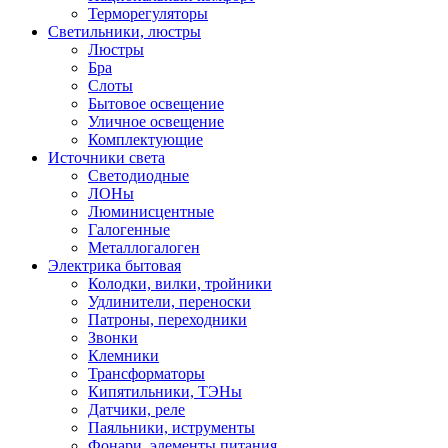
Терморегуляторы
Светильники, люстры
Люстры
Бра
Слоты
Бытовое освещение
Уличное освещение
Комплектующие
Источники света
Светодиодные
ЛОНы
Люминисцентные
Галогенные
Металлогалоген
Электрика бытовая
Колодки, вилки, тройники
Удлинители, переноски
Патроны, переходники
Звонки
Клемники
Трансформаторы
Кипятильники, ТЭНы
Датчики, реле
Паяльники, иструменты
Фонари, элементы питания