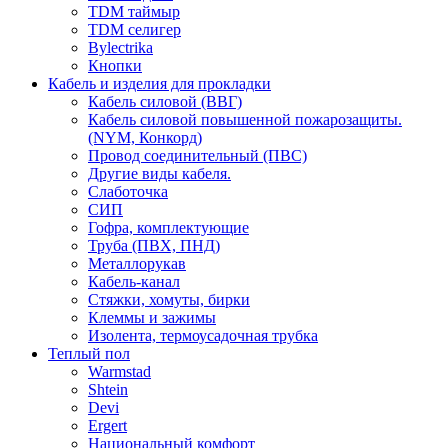
TDM таймыр
TDM селигер
Bylectrika
Кнопки
Кабель и изделия для прокладки
Кабель силовой (ВВГ)
Кабель силовой повышенной пожарозащиты.
(NYM, Конкорд)
Провод соединительный (ПВС)
Другие виды кабеля.
Слаботочка
СИП
Гофра, комплектующие
Труба (ПВХ, ПНД)
Металлорукав
Кабель-канал
Стяжки, хомуты, бирки
Клеммы и зажимы
Изолента, термоусадочная трубка
Теплый пол
Warmstad
Shtein
Devi
Ergert
Национальный комфорт