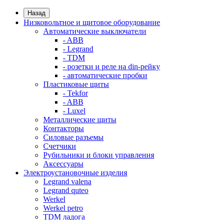
Назад
Низковольтное и щитовое оборудование
Автоматические выключатели
- ABB
- Legrand
- TDM
- розетки и реле на din-рейку
- автоматические пробки
Пластиковые щиты
- Tekfor
- ABB
- Luxel
Металлические щиты
Контакторы
Силовые разъемы
Счетчики
Рубильники и блоки управления
Аксессуары
Электроустановочные изделия
Legrand valena
Legrand quteo
Werkel
Werkel petro
TDM ладога