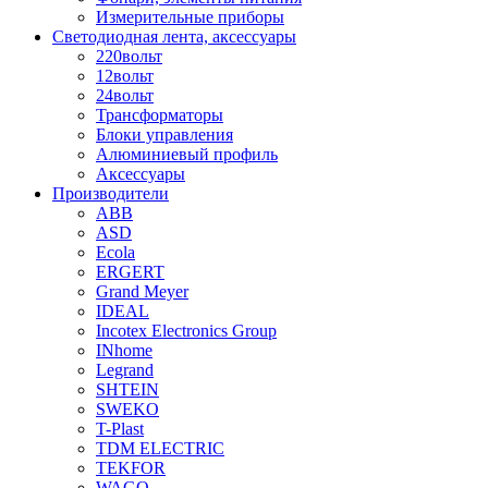
Измерительные приборы
Светодиодная лента, аксессуары
220вольт
12вольт
24вольт
Трансформаторы
Блоки управления
Алюминиевый профиль
Аксессуары
Производители
ABB
ASD
Ecola
ERGERT
Grand Meyer
IDEAL
Incotex Electronics Group
INhome
Legrand
SHTEIN
SWEKO
T-Plast
TDM ELECTRIC
TEKFOR
WAGO