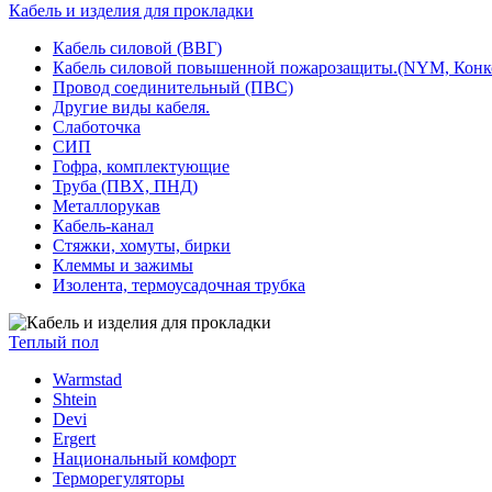
Кабель и изделия для прокладки
Кабель силовой (ВВГ)
Кабель силовой повышенной пожарозащиты.(NYM, Конк
Провод соединительный (ПВС)
Другие виды кабеля.
Слаботочка
СИП
Гофра, комплектующие
Труба (ПВХ, ПНД)
Металлорукав
Кабель-канал
Стяжки, хомуты, бирки
Клеммы и зажимы
Изолента, термоусадочная трубка
Теплый пол
Warmstad
Shtein
Devi
Ergert
Национальный комфорт
Терморегуляторы