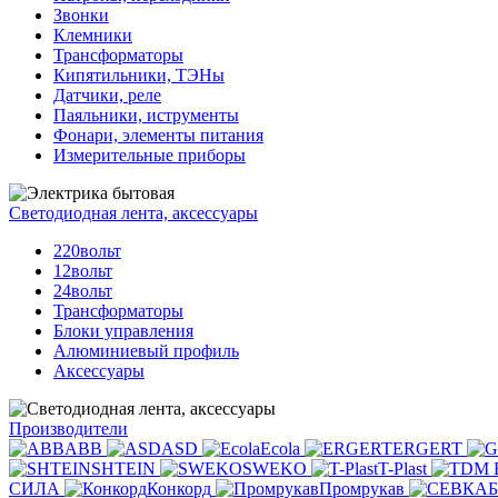
Звонки
Клемники
Трансформаторы
Кипятильники, ТЭНы
Датчики, реле
Паяльники, иструменты
Фонари, элементы питания
Измерительные приборы
Светодиодная лента, аксессуары
220вольт
12вольт
24вольт
Трансформаторы
Блоки управления
Алюминиевый профиль
Аксессуары
Производители
ABB
ASD
Ecola
ERGERT
SHTEIN
SWEKO
T-Plast
СИЛА
Конкорд
Промрукав