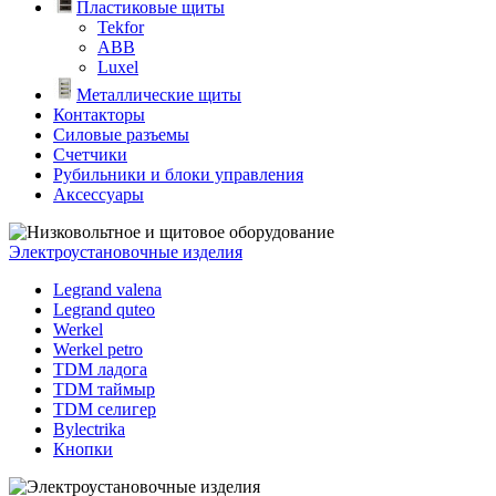
Пластиковые щиты
Tekfor
ABB
Luxel
Металлические щиты
Контакторы
Силовые разъемы
Счетчики
Рубильники и блоки управления
Аксессуары
Электроустановочные изделия
Legrand valena
Legrand quteo
Werkel
Werkel petro
TDM ладога
TDM таймыр
TDM селигер
Bylectrika
Кнопки