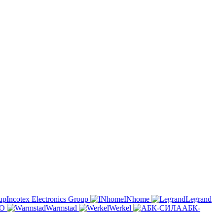
Incotex Electronics Group
INhome
Legrand
O
Warmstad
Werkel
АБК-