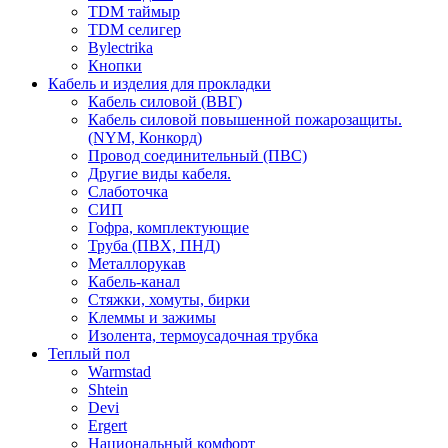
TDM таймыр
TDM селигер
Bylectrika
Кнопки
Кабель и изделия для прокладки
Кабель силовой (ВВГ)
Кабель силовой повышенной пожарозащиты.
(NYM, Конкорд)
Провод соединительный (ПВС)
Другие виды кабеля.
Слаботочка
СИП
Гофра, комплектующие
Труба (ПВХ, ПНД)
Металлорукав
Кабель-канал
Стяжки, хомуты, бирки
Клеммы и зажимы
Изолента, термоусадочная трубка
Теплый пол
Warmstad
Shtein
Devi
Ergert
Национальный комфорт