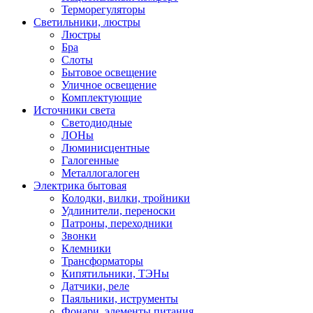
Терморегуляторы
Светильники, люстры
Люстры
Бра
Слоты
Бытовое освещение
Уличное освещение
Комплектующие
Источники света
Светодиодные
ЛОНы
Люминисцентные
Галогенные
Металлогалоген
Электрика бытовая
Колодки, вилки, тройники
Удлинители, переноски
Патроны, переходники
Звонки
Клемники
Трансформаторы
Кипятильники, ТЭНы
Датчики, реле
Паяльники, иструменты
Фонари, элементы питания