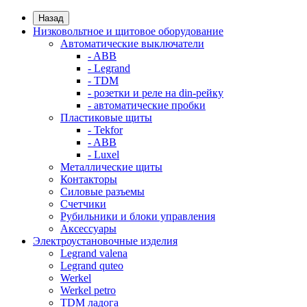
Назад
Низковольтное и щитовое оборудование
Автоматические выключатели
- ABB
- Legrand
- TDM
- розетки и реле на din-рейку
- автоматические пробки
Пластиковые щиты
- Tekfor
- ABB
- Luxel
Металлические щиты
Контакторы
Силовые разъемы
Счетчики
Рубильники и блоки управления
Аксессуары
Электроустановочные изделия
Legrand valena
Legrand quteo
Werkel
Werkel petro
TDM ладога