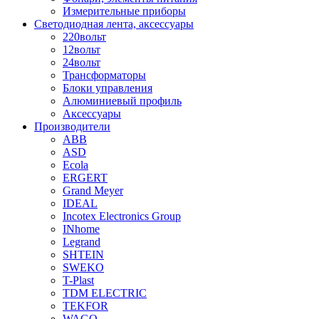
Измерительные приборы
Светодиодная лента, аксессуары
220вольт
12вольт
24вольт
Трансформаторы
Блоки управления
Алюминиевый профиль
Аксессуары
Производители
ABB
ASD
Ecola
ERGERT
Grand Meyer
IDEAL
Incotex Electronics Group
INhome
Legrand
SHTEIN
SWEKO
T-Plast
TDM ELECTRIC
TEKFOR
WAGO