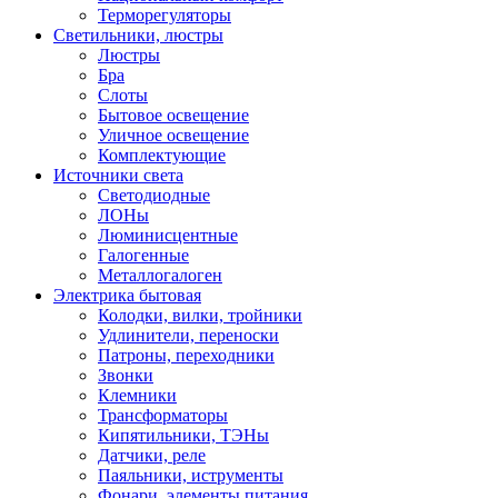
Терморегуляторы
Светильники, люстры
Люстры
Бра
Слоты
Бытовое освещение
Уличное освещение
Комплектующие
Источники света
Светодиодные
ЛОНы
Люминисцентные
Галогенные
Металлогалоген
Электрика бытовая
Колодки, вилки, тройники
Удлинители, переноски
Патроны, переходники
Звонки
Клемники
Трансформаторы
Кипятильники, ТЭНы
Датчики, реле
Паяльники, иструменты
Фонари, элементы питания