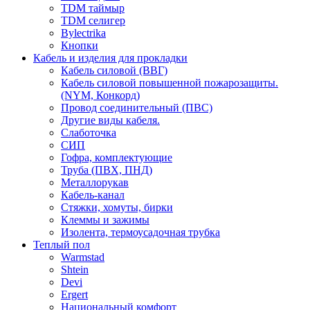
TDM таймыр
TDM селигер
Bylectrika
Кнопки
Кабель и изделия для прокладки
Кабель силовой (ВВГ)
Кабель силовой повышенной пожарозащиты.
(NYM, Конкорд)
Провод соединительный (ПВС)
Другие виды кабеля.
Слаботочка
СИП
Гофра, комплектующие
Труба (ПВХ, ПНД)
Металлорукав
Кабель-канал
Стяжки, хомуты, бирки
Клеммы и зажимы
Изолента, термоусадочная трубка
Теплый пол
Warmstad
Shtein
Devi
Ergert
Национальный комфорт