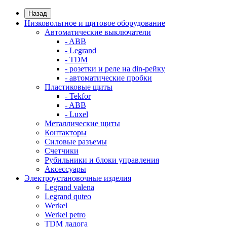
Назад
Низковольтное и щитовое оборудование
Автоматические выключатели
- ABB
- Legrand
- TDM
- розетки и реле на din-рейку
- автоматические пробки
Пластиковые щиты
- Tekfor
- ABB
- Luxel
Металлические щиты
Контакторы
Силовые разъемы
Счетчики
Рубильники и блоки управления
Аксессуары
Электроустановочные изделия
Legrand valena
Legrand quteo
Werkel
Werkel petro
TDM ладога