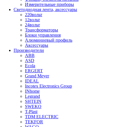
Измерительные приборы
Светодиодная лента, аксессуары
220вольт
12вольт
24вольт
Трансформаторы
Блоки управления
Алюминиевый профиль
Аксессуары
Производители
ABB
ASD
Ecola
ERGERT
Grand Meyer
IDEAL
Incotex Electronics Group
INhome
Legrand
SHTEIN
SWEKO
T-Plast
TDM ELECTRIC
TEKFOR
WAGO