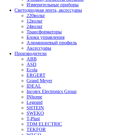
Измерительные приборы
Светодиодная лента, аксессуары
220вольт
12вольт
24вольт
Трансформаторы
Блоки управления
Алюминиевый профиль
Аксессуары
Производители
ABB
ASD
Ecola
ERGERT
Grand Meyer
IDEAL
Incotex Electronics Group
INhome
Legrand
SHTEIN
SWEKO
T-Plast
TDM ELECTRIC
TEKFOR
WAGO