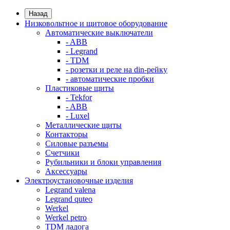
Назад
Низковольтное и щитовое оборудование
Автоматические выключатели
- ABB
- Legrand
- TDM
- розетки и реле на din-рейку
- автоматические пробки
Пластиковые щиты
- Tekfor
- ABB
- Luxel
Металлические щиты
Контакторы
Силовые разъемы
Счетчики
Рубильники и блоки управления
Аксессуары
Электроустановочные изделия
Legrand valena
Legrand quteo
Werkel
Werkel petro
TDM ладога