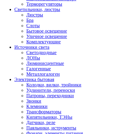
Терморегуляторы
Светильники, люстры
Люстры
Бра
Слоты
Бытовое освещение
Уличное освещение
Комплектующие
Источники света
Светодиодные
ЛОНы
Люминисцентные
Галогенные
Металлогалоген
Электрика бытовая
Колодки, вилки, тройники
Удлинители, переноски
Патроны, переходники
Звонки
Клемники
Трансформаторы
Кипятильники, ТЭНы
Датчики, реле
Паяльники, иструменты
Фонари, элементы питания