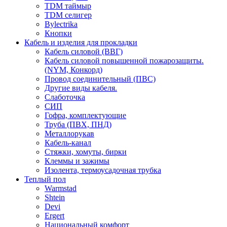
TDM таймыр
TDM селигер
Bylectrika
Кнопки
Кабель и изделия для прокладки
Кабель силовой (ВВГ)
Кабель силовой повышенной пожарозащиты.
(NYM, Конкорд)
Провод соединительный (ПВС)
Другие виды кабеля.
Слаботочка
СИП
Гофра, комплектующие
Труба (ПВХ, ПНД)
Металлорукав
Кабель-канал
Стяжки, хомуты, бирки
Клеммы и зажимы
Изолента, термоусадочная трубка
Теплый пол
Warmstad
Shtein
Devi
Ergert
Национальный комфорт