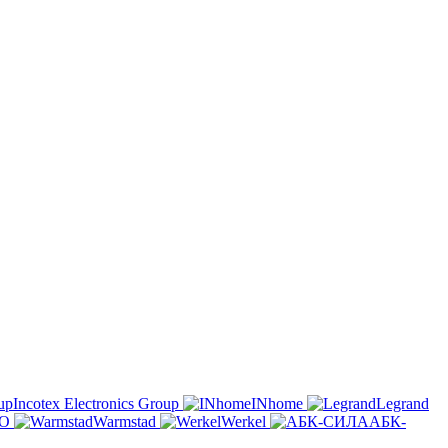
Incotex Electronics Group
INhome
Legrand
O
Warmstad
Werkel
АБК-