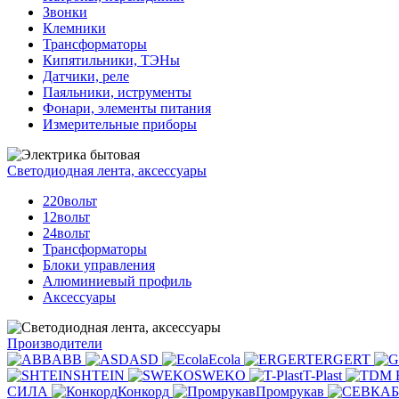
Звонки
Клемники
Трансформаторы
Кипятильники, ТЭНы
Датчики, реле
Паяльники, иструменты
Фонари, элементы питания
Измерительные приборы
Светодиодная лента, аксессуары
220вольт
12вольт
24вольт
Трансформаторы
Блоки управления
Алюминиевый профиль
Аксессуары
Производители
ABB
ASD
Ecola
ERGERT
SHTEIN
SWEKO
T-Plast
СИЛА
Конкорд
Промрукав