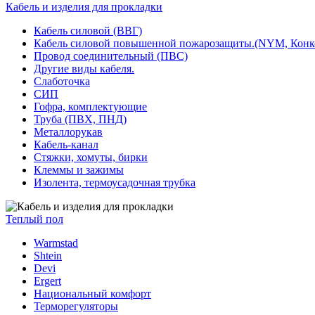
Кабель и изделия для прокладки
Кабель силовой (ВВГ)
Кабель силовой повышенной пожарозащиты.(NYM, Конк
Провод соединительный (ПВС)
Другие виды кабеля.
Слаботочка
СИП
Гофра, комплектующие
Труба (ПВХ, ПНД)
Металлорукав
Кабель-канал
Стяжки, хомуты, бирки
Клеммы и зажимы
Изолента, термоусадочная трубка
Теплый пол
Warmstad
Shtein
Devi
Ergert
Национальный комфорт
Терморегуляторы