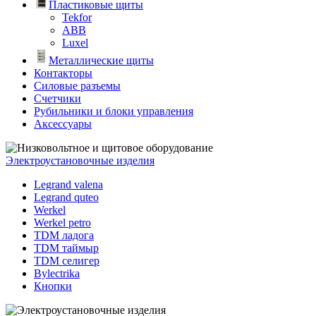
Пластиковые щиты
Tekfor
ABB
Luxel
Металлические щиты
Контакторы
Силовые разъемы
Счетчики
Рубильники и блоки управления
Аксессуары
Электроустановочные изделия
Legrand valena
Legrand quteo
Werkel
Werkel petro
TDM ладога
TDM таймыр
TDM селигер
Bylectrika
Кнопки