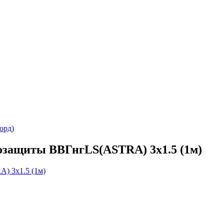
орд)
озащиты ВВГнгLS(ASTRA) 3х1.5 (1м)