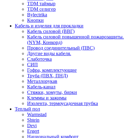
TDM таймыр
TDM селигер
Bylectrika
Кнопки
Кабель и изделия для прокладки
Кабель силовой (ВВГ)
Кабель силовой повышенной пожарозащиты.
(NYM, Конкорд)
Провод соединительный (ПВС)
Другие виды кабеля.
Слаботочка
СИП
Гофра, комплектующие
Труба (ПВХ, ПНД)
Металлорукав
Кабель-канал
Стяжки, хомуты, бирки
Клеммы и зажимы
Изолента, термоусадочная трубка
Теплый пол
Warmstad
Shtein
Devi
Ergert
Национальный комфорт