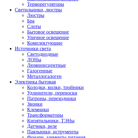
Терморегуляторы
Светильники, люстры
Люстры
Бра
Слоты
Бытовое освещение
Уличное освещение
Комплектующие
Источники света
Светодиодные
ЛОНы
Люминисцентные
Галогенные
Металлогалоген
Электрика бытовая
Колодки, вилки, тройники
Удлинители, переноски
Патроны, переходники
Звонки
Клемники
Трансформаторы
Кипятильники, ТЭНы
Датчики, реле
Паяльники, иструменты
Фонари, элементы питания