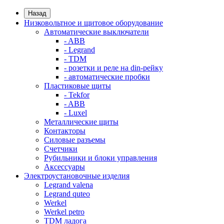
Назад
Низковольтное и щитовое оборудование
Автоматические выключатели
- ABB
- Legrand
- TDM
- розетки и реле на din-рейку
- автоматические пробки
Пластиковые щиты
- Tekfor
- ABB
- Luxel
Металлические щиты
Контакторы
Силовые разъемы
Счетчики
Рубильники и блоки управления
Аксессуары
Электроустановочные изделия
Legrand valena
Legrand quteo
Werkel
Werkel petro
TDM ладога