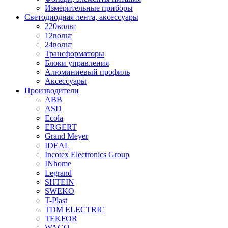
Измерительные приборы
Светодиодная лента, аксессуары
220вольт
12вольт
24вольт
Трансформаторы
Блоки управления
Алюминиевый профиль
Аксессуары
Производители
ABB
ASD
Ecola
ERGERT
Grand Meyer
IDEAL
Incotex Electronics Group
INhome
Legrand
SHTEIN
SWEKO
T-Plast
TDM ELECTRIC
TEKFOR
WAGO