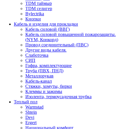
TDM таймыр
TDM селигер
Bylectrika
Кнопки
Кабель и изделия для прокладки
Кабель силовой (ВВГ)
Кабель силовой повышенной пожарозащиты.
(NYM, Конкорд)
Провод соединительный (ПВС)
Другие виды кабеля.
Слаботочка
СИП
Гофра, комплектующие
Труба (ПВХ, ПНД)
Металлорукав
Кабель-канал
Стяжки, хомуты, бирки
Клеммы и зажимы
Изолента, термоусадочная трубка
Теплый пол
Warmstad
Shtein
Devi
Ergert
Национальный комфорт