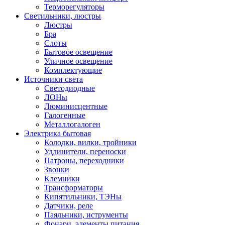
Терморегуляторы
Светильники, люстры
Люстры
Бра
Слоты
Бытовое освещение
Уличное освещение
Комплектующие
Источники света
Светодиодные
ЛОНы
Люминисцентные
Галогенные
Металлогалоген
Электрика бытовая
Колодки, вилки, тройники
Удлинители, переноски
Патроны, переходники
Звонки
Клемники
Трансформаторы
Кипятильники, ТЭНы
Датчики, реле
Паяльники, иструменты
Фонари, элементы питания