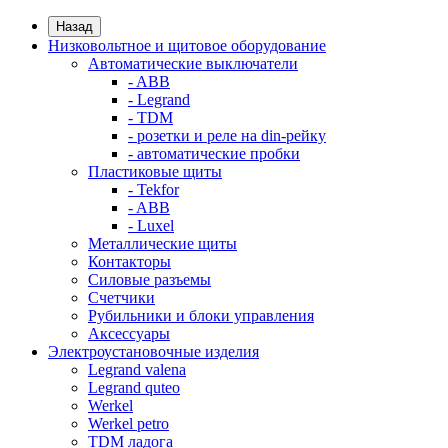
Назад
Низковольтное и щитовое оборудование
Автоматические выключатели
- ABB
- Legrand
- TDM
- розетки и реле на din-рейку
- автоматические пробки
Пластиковые щиты
- Tekfor
- ABB
- Luxel
Металлические щиты
Контакторы
Силовые разъемы
Счетчики
Рубильники и блоки управления
Аксессуары
Электроустановочные изделия
Legrand valena
Legrand quteo
Werkel
Werkel petro
TDM ладога