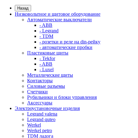
Назад
Низковольтное и щитовое оборудование
Автоматические выключатели
- ABB
- Legrand
- TDM
- розетки и реле на din-рейку
- автоматические пробки
Пластиковые щиты
- Tekfor
- ABB
- Luxel
Металлические щиты
Контакторы
Силовые разъемы
Счетчики
Рубильники и блоки управления
Аксессуары
Электроустановочные изделия
Legrand valena
Legrand quteo
Werkel
Werkel petro
TDM ладога