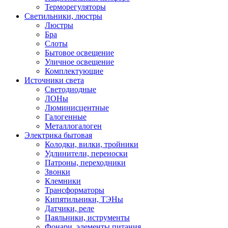
Терморегуляторы
Светильники, люстры
Люстры
Бра
Слоты
Бытовое освещение
Уличное освещение
Комплектующие
Источники света
Светодиодные
ЛОНы
Люминисцентные
Галогенные
Металлогалоген
Электрика бытовая
Колодки, вилки, тройники
Удлинители, переноски
Патроны, переходники
Звонки
Клемники
Трансформаторы
Кипятильники, ТЭНы
Датчики, реле
Паяльники, иструменты
Фонари, элементы питания