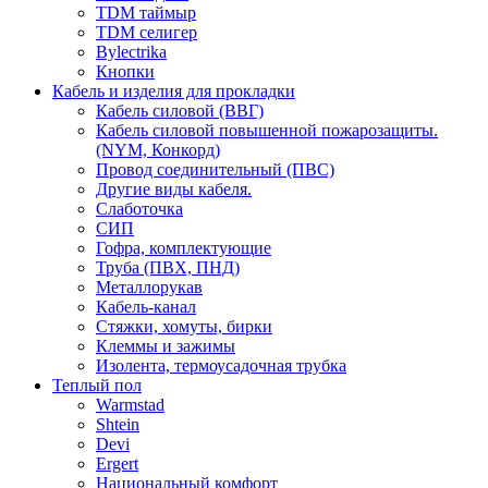
TDM таймыр
TDM селигер
Bylectrika
Кнопки
Кабель и изделия для прокладки
Кабель силовой (ВВГ)
Кабель силовой повышенной пожарозащиты.
(NYM, Конкорд)
Провод соединительный (ПВС)
Другие виды кабеля.
Слаботочка
СИП
Гофра, комплектующие
Труба (ПВХ, ПНД)
Металлорукав
Кабель-канал
Стяжки, хомуты, бирки
Клеммы и зажимы
Изолента, термоусадочная трубка
Теплый пол
Warmstad
Shtein
Devi
Ergert
Национальный комфорт