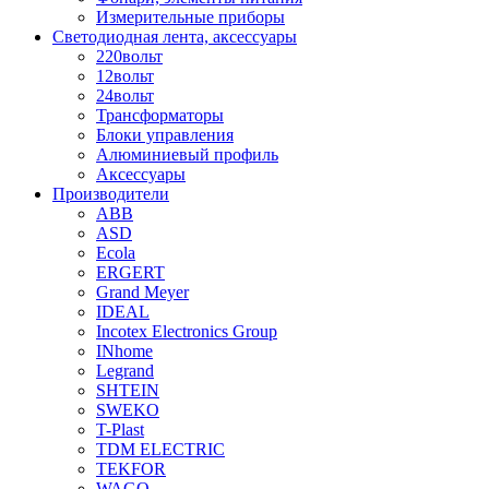
Измерительные приборы
Светодиодная лента, аксессуары
220вольт
12вольт
24вольт
Трансформаторы
Блоки управления
Алюминиевый профиль
Аксессуары
Производители
ABB
ASD
Ecola
ERGERT
Grand Meyer
IDEAL
Incotex Electronics Group
INhome
Legrand
SHTEIN
SWEKO
T-Plast
TDM ELECTRIC
TEKFOR
WAGO