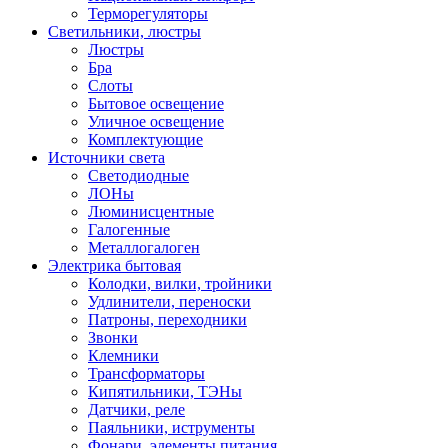
Терморегуляторы
Светильники, люстры
Люстры
Бра
Слоты
Бытовое освещение
Уличное освещение
Комплектующие
Источники света
Светодиодные
ЛОНы
Люминисцентные
Галогенные
Металлогалоген
Электрика бытовая
Колодки, вилки, тройники
Удлинители, переноски
Патроны, переходники
Звонки
Клемники
Трансформаторы
Кипятильники, ТЭНы
Датчики, реле
Паяльники, иструменты
Фонари, элементы питания