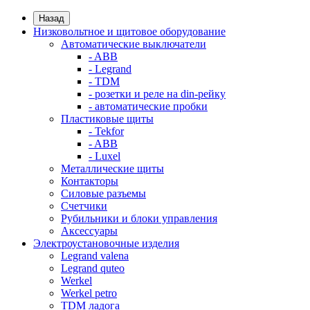
Назад
Низковольтное и щитовое оборудование
Автоматические выключатели
- ABB
- Legrand
- TDM
- розетки и реле на din-рейку
- автоматические пробки
Пластиковые щиты
- Tekfor
- ABB
- Luxel
Металлические щиты
Контакторы
Силовые разъемы
Счетчики
Рубильники и блоки управления
Аксессуары
Электроустановочные изделия
Legrand valena
Legrand quteo
Werkel
Werkel petro
TDM ладога