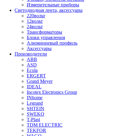
Измерительные приборы
Светодиодная лента, аксессуары
220вольт
12вольт
24вольт
Трансформаторы
Блоки управления
Алюминиевый профиль
Аксессуары
Производители
ABB
ASD
Ecola
ERGERT
Grand Meyer
IDEAL
Incotex Electronics Group
INhome
Legrand
SHTEIN
SWEKO
T-Plast
TDM ELECTRIC
TEKFOR
WAGO