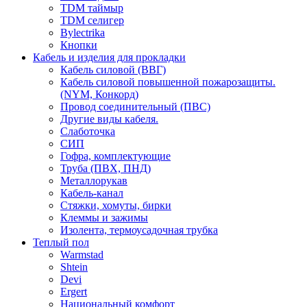
TDM таймыр
TDM селигер
Bylectrika
Кнопки
Кабель и изделия для прокладки
Кабель силовой (ВВГ)
Кабель силовой повышенной пожарозащиты.
(NYM, Конкорд)
Провод соединительный (ПВС)
Другие виды кабеля.
Слаботочка
СИП
Гофра, комплектующие
Труба (ПВХ, ПНД)
Металлорукав
Кабель-канал
Стяжки, хомуты, бирки
Клеммы и зажимы
Изолента, термоусадочная трубка
Теплый пол
Warmstad
Shtein
Devi
Ergert
Национальный комфорт