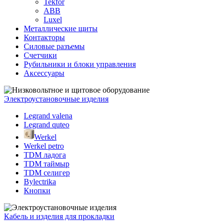
Tekfor
ABB
Luxel
Металлические щиты
Контакторы
Силовые разъемы
Счетчики
Рубильники и блоки управления
Аксессуары
Электроустановочные изделия
Legrand valena
Legrand quteo
Werkel
Werkel petro
TDM ладога
TDM таймыр
TDM селигер
Bylectrika
Кнопки
Кабель и изделия для прокладки