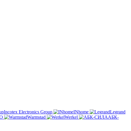
Incotex Electronics Group
INhome
Legrand
O
Warmstad
Werkel
АБК-