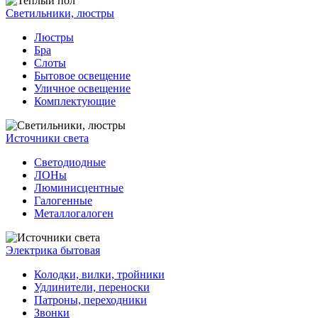
Светильники, люстры
Люстры
Бра
Слоты
Бытовое освещение
Уличное освещение
Комплектующие
Источники света
Светодиодные
ЛОНы
Люминисцентные
Галогенные
Металлогалоген
Электрика бытовая
Колодки, вилки, тройники
Удлинители, переноски
Патроны, переходники
Звонки