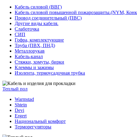
Кабель силовой (ВВГ)
Кабель силовой повышенной пожарозащиты.(NYM, Конк
Провод соединительный (ПВС)
Другие виды кабеля.
Слаботочка
СИП
Гофра, комплектующие
Труба (ПВХ, ПНД)
Металлорукав
Кабель-канал
Стяжки, хомуты, бирки
Клеммы и зажимы
Изолента, термоусадочная трубка
Теплый пол
Warmstad
Shtein
Devi
Ergert
Национальный комфорт
Терморегуляторы