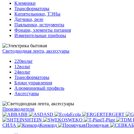
Клемники
Трансформаторы
Кипятильники, ТЭНы
Датчики, реле
Паяльники, иструменты
Фонари, элементы питания
Измерительные приборы
Светодиодная лента, аксессуары
220вольт
12вольт
24вольт
Трансформаторы
Блоки управления
Алюминиевый профиль
Аксессуары
Производители
ABB
ASD
Ecola
ERGERT
SHTEIN
SWEKO
T-Plast
СИЛА
Конкорд
Промрукав